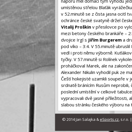
náporu měl domácí tým výhodu jedno
umístěnou střelou Blaťák vyrážečk
v 52.minutě se z čista jasna ocitl tv
ochránce české svatyně držel české 
Vitalij Proškin
v přesilovce po vyl
mezi betony českého brankáře – 2:4.
dvojice Irgl s
Jiřím Burgerem
a dr
pod víko – 3:4. V 55.minutě ubrusli
vedl i proti němu výborně. Kutláko
tyčky. V 57.minutě si Rolínek vykoled
proháčkoval Marek, ale na zakončen
Alexander Nikulin vyhodil puk ze ma
Čeští hokejisté uzamkli soupeře v 
srdnatě bránícím Rusům neprobili, č
poslední umístění v celkové tabulce
vypracovali dvě jasné příležitosti, a
slabou stránku českého výboru na t
© 2014 Jan Salajka &
eSports.cz
, s.r.o