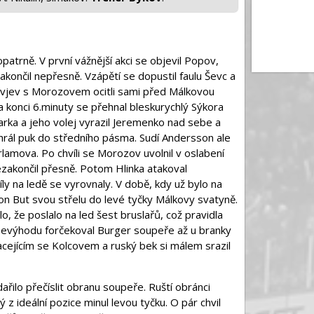
atrně. V první vážnější akci se objevil Popov,
zakončil nepřesně. Vzápětí se dopustil faulu Ševc a
vjev s Morozovem ocitli sami před Málkovou
 Na konci 6.minuty se přehnal bleskurychlý Sýkora
rka a jeho volej vyrazil Jeremenko nad sebe a
rál puk do středního pásma. Sudí Andersson ale
lamova. Po chvíli se Morozov uvolnil v oslabení
nezakončil přesně. Potom Hlinka atakoval
íly na ledě se vyrovnaly. V době, kdy už bylo na
on But svou střelu do levé tyčky Málkovy svatyně.
lo, že poslalo na led šest bruslařů, což pravidla
 nevýhodu forčekoval Burger soupeře až u branky
cejícím se Kolcovem a ruský bek si málem srazil
ilo přečíslit obranu soupeře. Ruští obránci
ý z ideální pozice minul levou tyčku. O pár chvil