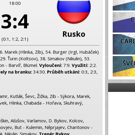
18:00
3:4
Rusko
(0:1, 1:2, 2:1)
6. Marek (Hlinka, Zíb), 54. Burger (Irgl, Hubáček)
9. Ťurin (Koltsov), 38. Simakov (Nikulin), 53.
n - Barvíř, Blümel.
Vyloučení:
7:9.
Využití:
2:2.
řely na branku:
34:30.
Průběh utkání:
0:3, 2:3,
mr, Kutlák, Ševc, Žižka, Zíb - Sýkora, Marek,
ivek, Hlinka, Chabada - Hořava, Skuhravý,
oškin, Aťušov, Varlamov, D. Bykov, Kolcov,
ovjev, But - Kulemin, Něprjajev, Charitonov -
A. Nikulin, Simakov.
Trenér Bykov
.