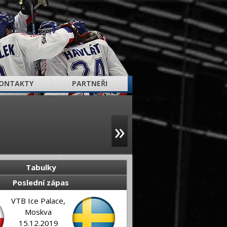
ONTAKTY
PARTNEŘI
»
Tabulky
Poslední zápas
VTB Ice Palace,
Moskva
15.12.2019