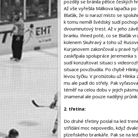
později se bránila pětice českých hr
Až vše vyřešila Málkova lapačka po
Blaťák, že si narazí místo se spolu
k tomu neměl švédský sudí pochop
dvouminutový trest. Až v jeho závě
branku. Ihned poté, co se Blaťák vr
kolenem Skuhravý a toho už Rusové
Kurjanovem zakončoval u pravé ty
zaskřípala spolupráce Jeremenka s
sudí konzultovat situaci s videoro
situace povzbudila. Po chybě Hlinky
levou tyčku. V protiútoku už Hlinka
mu ale padl do střely. Pak vyfasoval
téměř na celou dobu v jejich pásmu
znamenal ale pouze nadějný průnik
2. třetina:
Do druhé třetiny poslal na led tre
střídání moc nepovedlo, když dvakrá
plzeňského brankáře. Pak se na led