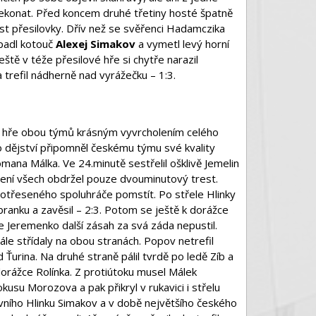
ekonat. Před koncem druhé třetiny hosté špatně
st přesilovky. Dřív než se svěřenci Hadamczika
opadl kotouč
Alexej Simakov
a vymetl levý horní
ště v téže přesilové hře si chytře narazil
 trefil nádherně nad vyrážečku – 1:3.
né hře obou týmů krásným vyvrcholením celého
 dějství připomněl českému týmu své kvality
omana Málka. Ve 24.minutě sestřelil ošklivě Jemelin
apení všech obdržel pouze dvouminutový trest.
otřeseného spoluhráče pomstít. Po střele Hlinky
 branku a zavěsil – 2:3. Potom se ještě k dorážce
e Jeremenko další zásah za svá záda nepustil.
ále střídaly na obou stranách. Popov netrefil
Ťurina. Na druhé straně pálil tvrdě po ledě Zíb a
dorážce Rolínka. Z protiútoku musel Málek
kusu Morozova a pak přikryl v rukavici i střelu
ivního Hlinku Simakov a v době největšího českého