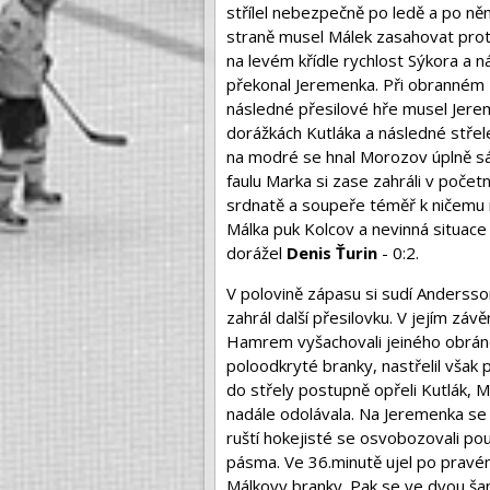
střílel nebezpečně po ledě a po ně
straně musel Málek zasahovat proti
na levém křídle rychlost Sýkora a 
překonal Jeremenka. Při obranném zá
následné přesilové hře musel Jereme
dorážkách Kutláka a následné střel
na modré se hnal Morozov úplně sá
faulu Marka si zase zahráli v počet
srdnatě a soupeře téměř k ničemu 
Málka puk Kolcov a nevinná situace s
dorážel
Denis Ťurin
- 0:2.
V polovině zápasu si sudí Andersson
zahrál další přesilovku. V jejím záv
Hamrem vyšachovali jeiného obrán
poloodkryté branky, nastřelil však
do střely postupně opřeli Kutlák,
nadále odolávala. Na Jeremenka se v
ruští hokejisté se osvobozovali 
pásma. Ve 36.minutě ujel po pravém 
Málkovy branky. Pak se ve dvou šanc