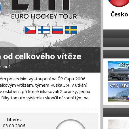
Česko
 od celkového vítěze
Na záv
 Hanuš
03.09.2006 |
 svém posledním vystoupení na ČP Cupu 2006
celkovým vítězem, týmem Ruska 3:4. V utkání
 oslabení, při které inkasovali 2 branky, jednu
e. Díky tomuto výsledku skončil národní tým na
Liberec
03.09.2006