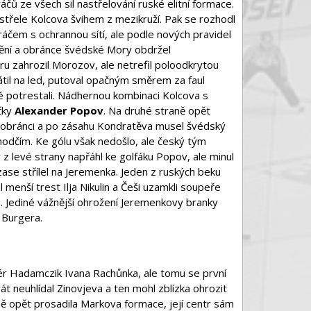
áčů ze všech sil nastřelování ruské elitní formace.
 střele Kolcova švihem z mezikruží. Pak se rozhodl
hráčem s ochrannou sítí, ale podle nových pravidel
ění a obránce švédské Mory obdržel
ru zahrozil Morozov, ale netrefil poloodkrytou
átil na led, putoval opačným směrem za faul
 potrestali. Nádhernou kombinaci Kolcova s
čky
Alexander Popov
. Na druhé straně opět
 obránci a po zásahu Kondratěva musel švédský
zhodčím. Ke gólu však nedošlo, ale český tým
 z levé strany napřáhl ke golfáku Popov, ale minul
 zase střílel na Jeremenka. Jeden z ruských beku
 menší trest Ilja Nikulin a Češi uzamkli soupeře
. Jediné vážnější ohrožení Jeremenkovy branky
 Burgera.
nér Hadamczik Ivana Rachůnka, ale tomu se první
t neuhlídal Zinovjeva a ten mohl zblízka ohrozit
ě opět prosadila Markova formace, její centr sám