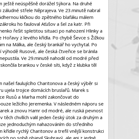
m ještě neúspěšně dorážel Sýkora. Na druhé
 záludné střele Něprajeva. Ve 23.minutě nabral
nádhernou kličkou do zpětného blafáku málem
kroku ho fauloval Aťušov a šel za katr. Při
nko řešit spletitou situaci po nahození Hlinky a
e Hořavy z levého křídla. Po chybě Ševce s Žižkou
m na Málka, ale český brankář ho vychytal. Po
ní výhodě Rusové, ale česká čtveřice se bránila
nepustila. Ve 29.minutě nahodil od modré před
končila brankou v české síti, když z klubka těl
 našel faulujícího Charitonova a český výběr si
ěru ujela trojice domácích bruslařů. Marek s
ce Rusů a Marha mohl zakončovat do
 pouze ležícího Jeremenka. V následném náporu se
 Marek a znovu Hamr od modré, ale ruská pevnost
 těch chvílích valil jeden český útok za druhým a
pouze jednoduchým nahazováním do středního
křídle rychlý Charitonov a trefil vnější konstrukci
ích po sobě objevil Skuhravý, ale ani z jedné