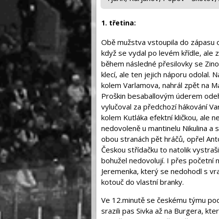
1. třetina:
Obě mužstva vstoupila do zápasu op
když se vydal po levém křídle, ale 
během následné přesilovky se Zino
klecí, ale ten jejich náporu odolal.
kolem Varlamova, nahrál zpět na Ma
Proškin besaballovým úderem odeh
vylučoval za předchozí hákování Var
kolem Kutláka efektní kličkou, ale 
nedovoleně u mantinelu Nikulina a s
obou stranách pět hráčů, opřel Ant
Českou střídačku to natolik vystraši
bohužel nedovolují. I přes početní
Jeremenka, který se nedohodl s vra
kotouč do vlastní branky.
Ve 12.minutě se českému týmu podař
srazili pas Sivka až na Burgera, kter