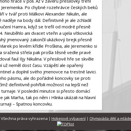
ho hráče v poli. Až v závěru přesilovky trefil
u Jeremenka. Po chybné rozehrávce českých beků
áří v tvář proti Málkovi Alexander Nikulin, ale
naděje na body dál. Definitivně je ale zchladil
oučení Hamra, když se trefil od modré přesně
 Neuběhlo ani dvacet vteřin a ujela vítkovická
uhý jmenovaný zakončil ukázkový brejk přesně
l Marek po levém křídle Proškina, ale Jeremenko si
va sražená střela pak prošla těsně vedle pravé
oval faul Iljy Nikulina. V přesilové hře se skvěle
í už neměl dost času. Vzápětí ale opařený
ntinel a doplnil svého jmenovce na trestné lavici.
jeho pásmu, ale do pořádné koncovky se proti
ímž definitivně pohřbili možnost na lepší než
 turnaje. V poslední minutce si přesto domácí
le jak Marha, tak po něm i Hlinka ukázali na hlavní
urnaji – špatnou koncovku.
. | Všechna práva vyhrazena |
Hokejové vybavení
|
Olympiáda dětí a mlád