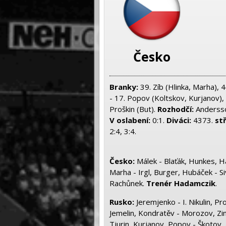
Česko
Branky:
39. Zíb (Hlinka, Marha), 4
- 17. Popov (Koltskov, Kurjanov), 2
Proškin (But).
Rozhodčí:
Andersso
V oslabení:
0:1.
Diváci:
4373.
st
2:4, 3:4.
Česko
:
Málek - Blaťák, Hunkes, Ha
Marha - Irgl, Burger, Hubáček - S
Rachůnek.
Trenér Hadamczik
.
Rusko:
Jeremjenko - I. Nikulin, Pr
Jemelin, Kondratěv - Morozov, Zin
Tjurin, Kurjanov, Popov - Škotov, 