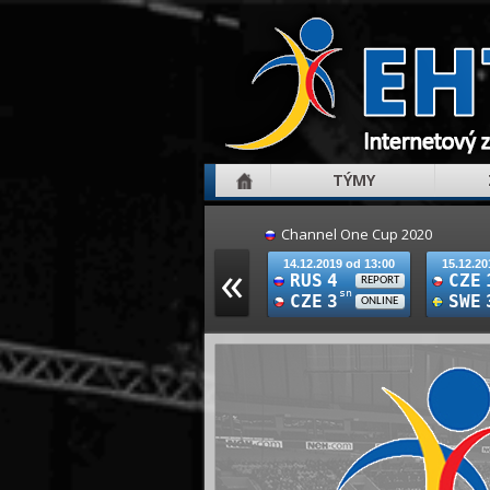
TÝMY
Channel One Cup 2020
«
14.12.2019 od 13:00
15.12.20
RUS
4
CZE
REPORT
sn
CZE
3
SWE
ONLINE