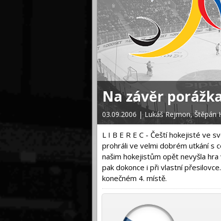
ho vítěze
Na závěr porážka
03.09.2006 | Lukáš Rejmon, Štěpán
L I B E R E C - Čeští hokejisté ve
prohráli ve velmi dobrém utkání s 
našim hokejistům opět nevyšla hra v
pak dokonce i při vlastní přesilovc
konečném 4. místě.