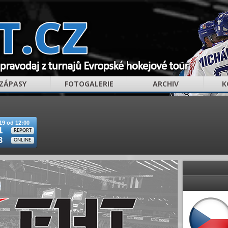
ZÁPASY
FOTOGALERIE
ARCHIV
K
19 od 12:00
1
REPORT
3
ONLINE