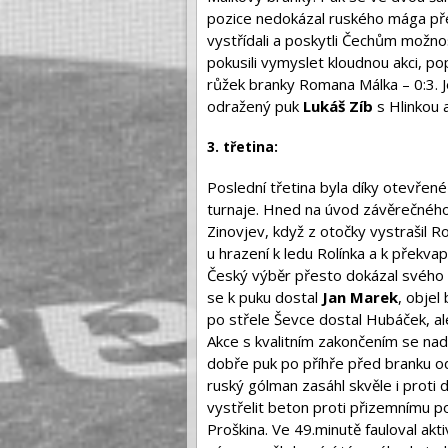
pozice nedokázal ruského mága př
vystřídali a poskytli Čechům možno
pokusili vymyslet kloudnou akci, p
růžek branky Romana Málka – 0:3. Je
odražený puk
Lukáš Zíb
s Hlinkou a
3. třetina:
Poslední třetina byla díky otevře
turnaje. Hned na úvod závěrečného
Zinovjev, když z otočky vystrašil R
u hrazení k ledu Rolínka a k překv
Český výběr přesto dokázal svého 
se k puku dostal
Jan Marek
, objel
po střele Ševce dostal Hubáček, al
Akce s kvalitním zakončením se nad
dobře puk po příhře před branku od 
ruský gólman zasáhl skvěle i proti 
vystřelit beton proti přizemnímu po
Proškina. Ve 49.minutě fauloval akt