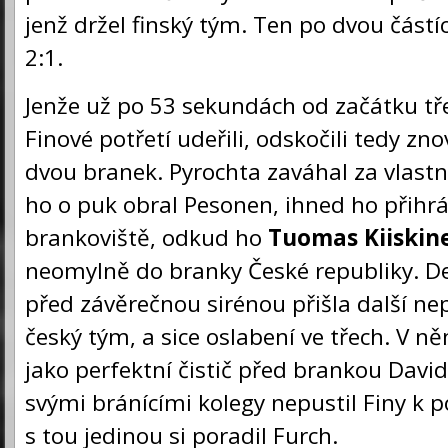
jenž držel finský tým. Ten po dvou částíc
2:1.
Jenže už po 53 sekundách od začátku tře
Finové potřetí udeřili, odskočili tedy zno
dvou branek. Pyrochta zaváhal za vlastn
ho o puk obral Pesonen, ihned ho přihrá
brankoviště, odkud ho
Tuomas Kiiskin
neomylně do branky České republiky. D
před závěrečnou sirénou přišla další ne
český tým, a sice oslabení ve třech. V n
jako perfektní čistič před brankou David
svými bránícími kolegy nepustil Finy k p
s tou jedinou si poradil Furch.