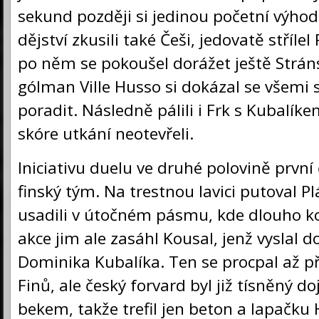
sekund později si jedinou početní výho
dějství zkusili také Češi, jedovatě stříle
po něm se pokoušel dorážet ještě Stráns
gólman Ville Husso si dokázal se všemi 
poradit. Následně pálili i Frk s Kubalíke
skóre utkání neotevřeli.
Iniciativu duelu ve druhé polovině první 
finský tým. Na trestnou lavici putoval P
usadili v útočném pásmu, kde dlouho k
akce jim ale zasáhl Kousal, jenž vyslal 
Dominika Kubalíka. Ten se procpal až 
Finů, ale český forvard byl již tísněný do
bekem, takže trefil jen beton a lapačku 