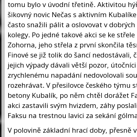
tomu bylo v úvodní třetině. Aktivitou hýř
šikovný novic Nečas s aktivním Kubalíke
často snažili pálit a oslovovat v dobrých
kolegy. Po jedné takové akci se ke střel
Zohorna, jeho střela z první skončila t
Finové se již tolik do šancí nedostávali, č
jejich výpady dávali větší pozor, útočníci
zrychlenému napadání nedovolovali soup
rozehrávat. V přesilovce českého týmu st
betony Kubalík, po něm chtěl dorážet Fa
akci zastavili svým hvizdem, záhy posla
Faksu na trestnou lavici za sekání gólm
V polovině základní hrací doby, přesně v