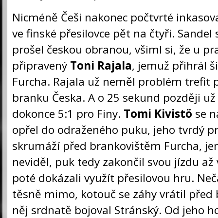
Nicméně Češi nakonec počtvrté inkasovali
ve finské přesilovce pět na čtyři. Sandel
prošel českou obranou, všiml si, že u pra
připravený
Toni Rajala
, jemuž přihrál 
Furcha. Rajala už neměl problém trefit
branku Česka. A o 25 sekund později už 
dokonce 5:1 pro Finy.
Tomi Kivistö
se n
opřel do odraženého puku, jeho tvrdý pro
skrumáží před brankovištěm Furcha, je
neviděl, puk tedy zakončil svou jízdu až v 
poté dokázali využít přesilovou hru. Neča
těsně mimo, kotouč se záhy vrátil před 
něj srdnatě bojoval Stránský. Od jeho h