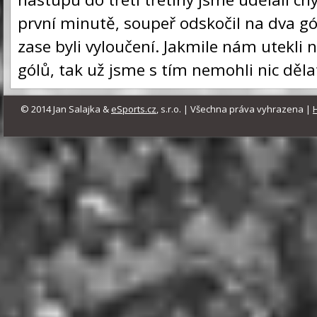
první minutě, soupeř odskočil na dva gó
zase byli vyloučení. Jakmile nám utekli n
gólů, tak už jsme s tím nemohli nic děla
© 2014 Jan Salajka &
eSports.cz
, s.r.o. | Všechna práva vyhrazena |