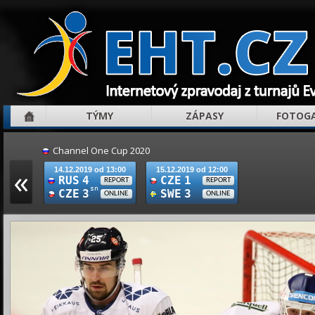
TÝMY
ZÁPASY
FOTOGA
Channel One Cup 2020
«
14.12.2019 od 13:00
15.12.2019 od 12:00
RUS
4
CZE
1
REPORT
REPORT
sn
CZE
3
SWE
3
ONLINE
ONLINE