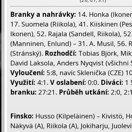
(2:0, 0:1, 3:1)
Branky a nahrávky:
14. Honka (Ikonen,
17. Suomela (Riikola), 41. Kiiskinen (Pe
Ikonen), 52. Rajala (Sandell, Riikola), 52
(Manninen, Enlund) – 31. A. Musil, 56. 
(Stránský).
Rozhodčí:
Tobias Björk, Mik
David Laksola, Anders Nyqvist (všichni
Vyloučení:
5:8, navíc Sklenička (CZE) 1
Využití:
4:1.
V oslabení:
0:0.
Diváci:
1 
branku:
27:21.
Průběh utkání:
2:0, 2:1
Finsko:
Husso (Kilpeläinen) – Kivistö, H
Näkyvä (A), Riikola (A), Jokiharju, Juole