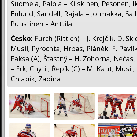
Suomela, Palola – Kiiskinen, Pesonen, I
Enlund, Sandell, Rajala – Jormakka, Sall
Puustinen – Anttila
Česko
:
Furch (Rittich) – J. Krejčík, D. Sk
Musil, Pyrochta, Hrbas, Pláněk, F. Pavlík
Faksa (A), Šťastný – H. Zohorna, Nečas, 
– Frk, Chytil, Řepík (C) – M. Kaut, Musil,
Chlapík, Zadina