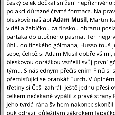
český celek dočkal snížení nepříznivého 
po akci důrazné čtvrté formace. Na pra
bleskově našlápl
Adam Musil
, Martin K
viděl a žabičkou za finskou obranu posl
parťáka do útočného pásma. Ten nejprve 
úhlu do finského gólmana, Husso touš je
sebe, čehož si Adam Musil dobře všiml,
bleskovou dorážkou vstřelil svůj první 
týmu. S následným přečíslením Finů si s
přemisťující se brankář Furch. V úplné
třetiny si Češi zahráli ještě jednu přesi
celkem nečekaně vypálil z pravé strany 
jeho tvrdá rána švihem nakonec skončil 
puk odrazil důležitým zákrokem lapačko