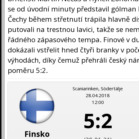
se od úvodní minuty představil gólman
Čechy během střetnutí trápila hlavně dis
putovali na trestnou lavici, takže se ne
řádného zápasového tempa. Finové v d
dokázali vstřelit hned čtyři branky v poč
výhodách, díky čemuž přehráli český ná
poměru 5:2.
Scaniarinken, Södertälje
28.04.2018
12:00
5:2
Finsko