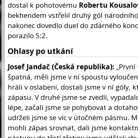
dostal k pohotovému
Robertu Kousalo
bekhendem vstřelil druhý gól národního
nakonec dovedlo duel do zdárného konc
porazilo 5:2.
Ohlasy po utkání
Josef Jandač (Česká republika):
„První 
špatná, měli jsme v ní spoustu vyloučen
hráli v oslabení, dostali jsme v ní góly, k
zápasu. V druhé jsme se zvedli, vypadal
lépe, začali jsme se pohybovat a dotaho
udrželi jsme se víc v útočném pásmu. M
mohli zápas srovnat, dali jsme kontaktní
nástupu do třetí třetiny jsme udělali c