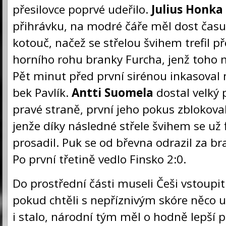
přesilovce poprvé udeřilo.
Julius Honka
přihrávku, na modré čáře měl dost času,
kotouč, načež se střelou švihem trefil p
horního rohu branky Furcha, jenž toho 
Pět minut před první sirénou inkasoval 
bek Pavlík.
Antti Suomela
dostal velký 
pravé straně, první jeho pokus zblokova
jenže díky následné střele švihem se už 
prosadil. Puk se od břevna odrazil za b
Po první třetině vedlo Finsko 2:0.
Do prostřední části museli Češi vstoupit
pokud chtěli s nepříznivým skóre něco u
i stalo, národní tým měl o hodně lepší 