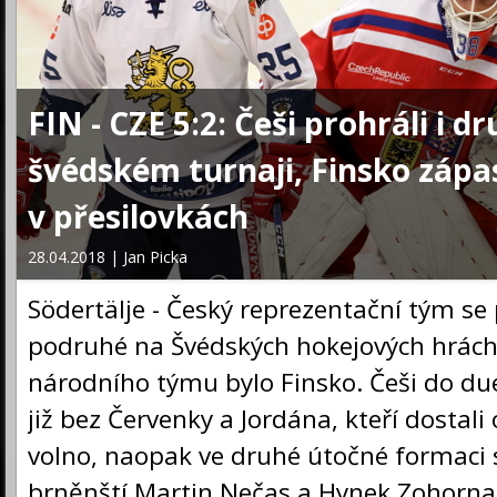
FIN - CZE 5:2: Češi prohráli i d
švédském turnaji, Finsko zápa
v přesilovkách
28.04.2018 | Jan Picka
Södertälje - Český reprezentační tým se 
podruhé na Švédských hokejových hrác
národního týmu bylo Finsko. Češi do due
již bez Červenky a Jordána, kteří dostali
volno, naopak ve druhé útočné formaci se
brněnští Martin Nečas a Hynek Zohorna.