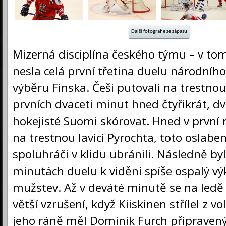
Další fotografie ze zápasu
Mizerná disciplína českého týmu – v to
nesla celá první třetina duelu národníh
výběru Finska. Češi putovali na trestno
prvních dvaceti minut hned čtyřikrát, d
hokejisté Suomi skórovat. Hned v první
na trestnou lavici Pyrochta, toto oslaben
spoluhráči v klidu ubránili. Následně by
minutách duelu k vidění spíše ospalý v
mužstev. Až v deváté minutě se na ledě
větší vzrušení, když Kiiskinen střílel z vol
jeho ráně měl Dominik Furch připravený