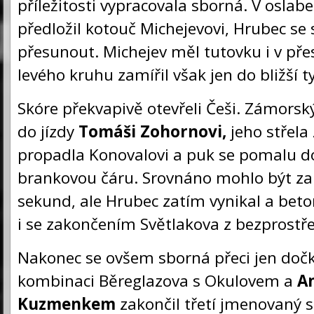
příležitosti vypracovala sborná. V oslab
předložil kotouč Michejevovi, Hrubec se s
přesunout. Michejev měl tutovku i v přes
levého kruhu zamířil však jen do bližší t
Skóre překvapivě otevřeli Češi. Zámors
do jízdy
Tomáši Zohornovi,
jeho střela
propadla Konovalovi a puk se pomalu d
brankovou čáru. Srovnáno mohlo být za
sekund, ale Hrubec zatím vynikal a beto
i se zakončením Světlakova z bezprostřed
Nakonec se ovšem sborná přeci jen doč
kombinaci Běreglazova s Okulovem a
A
Kuzmenkem
zakončil třetí jmenovaný s