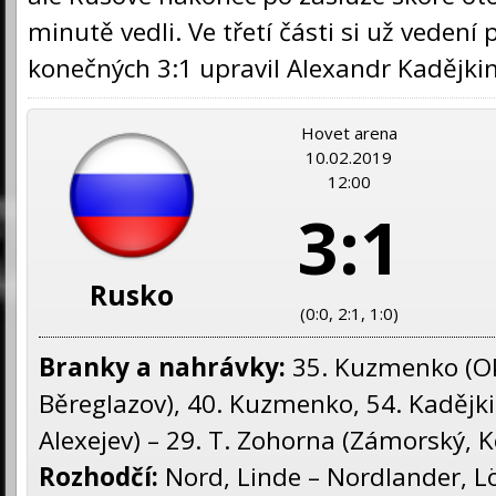
minutě vedli. Ve třetí části si už vedení 
konečných 3:1 upravil Alexandr Kadějkin
Hovet arena
10.02.2019
12:00
3:1
Rusko
(0:0, 2:1, 1:0)
Branky a nahrávky:
35. Kuzmenko (Ok
Běreglazov), 40. Kuzmenko, 54. Kadějki
Alexejev) – 29. T. Zohorna (Zámorský, K
Rozhodčí:
Nord, Linde – Nordlander, Lö