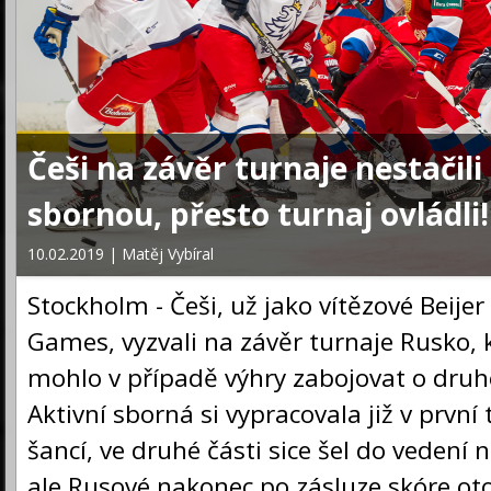
Češi na závěr turnaje nestačili
sbornou, přesto turnaj ovládli!
10.02.2019 | Matěj Vybíral
Stockholm - Češi, už jako vítězové Beije
Games, vyzvali na závěr turnaje Rusko, k
mohlo v případě výhry zabojovat o druh
Aktivní sborná si vypracovala již v první 
šancí, ve druhé části sice šel do vedení 
ale Rusové nakonec po zásluze skóre otoč