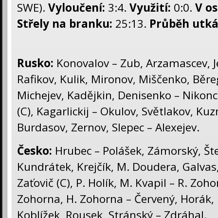
SWE).
Vyloučení:
3:4.
Využití:
0:0.
V os
Střely na branku:
25:13.
Průběh utká
Rusko:
Konovalov – Zub, Arzamascev, Je
Rafikov, Kulik, Mironov, Miščenko, Běreg
Michejev, Kadějkin, Denisenko – Nikonc
(C), Kagarlickij – Okulov, Světlakov, K
Burdasov, Zernov, Slepec – Alexejev.
Česko
:
Hrubec – Polášek, Zámorský, Šte
Kundrátek, Krejčík, M. Doudera, Galvas,
Zaťovič (C), P. Holík, M. Kvapil – R. Zoho
Zohorna, H. Zohorna – Červený, Horák, 
Koblížek, Rousek, Stránský – Zdráhal.