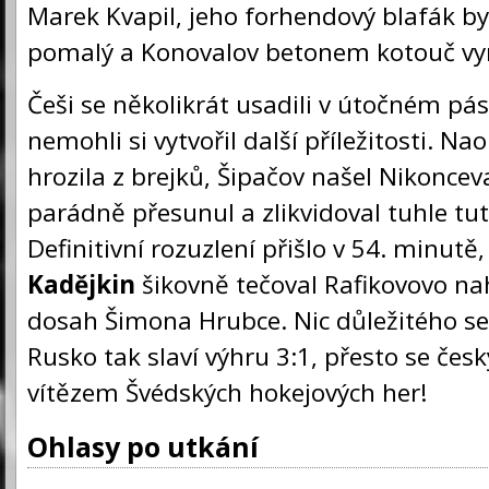
Marek Kvapil, jeho forhendový blafák byl
pomalý a Konovalov betonem kotouč vyr
Češi se několikrát usadili v útočném pá
nemohli si vytvořil další příležitosti. N
hrozila z brejků, Šipačov našel Nikoncev
parádně přesunul a zlikvidoval tuhle tu
Definitivní rozuzlení přišlo v 54. minutě
Kadějkin
šikovně tečoval Rafikovovo n
dosah Šimona Hrubce. Nic důležitého se
Rusko tak slaví výhru 3:1, přesto se čes
vítězem Švédských hokejových her!
Ohlasy po utkání