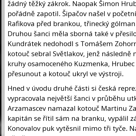
žádný těžký zákrok. Naopak Šimon Hrub
pořádně zapotil. Šipačov našel v početn
Rafikova před brankou, třinecký gólman 
Druhou šanci měla sborná také v přesilo
Kundrátek nedohodl s Tomášem Zohorn
kotouč sebral Světlakov, jenž následně 
kruhy osamoceného Kuzmenka, Hrubec s
přesunout a kotouč ukryl ve výstroji.
Hned v úvodu druhé části si česká repr
vypracovala největší šanci v průběhu ut
Arzamascev namazal kotouč Martinu Zať
kapitán se řítil sám na branku, vypálil 
Konovalov puk vytěsnil mimo tři tyče. N