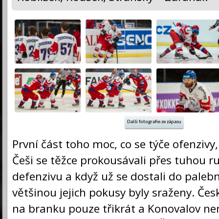
Další fotografie ze zápasu
První část toho moc, co se týče ofenzivy
Češi se těžce prokousávali přes tuhou r
defenzivu a když už se dostali do palebn
většinou jejich pokusy byly sraženy. Čes
na branku pouze třikrát a Konovalov n