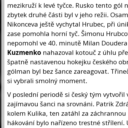
mezikruží k levé tyčce. Rusko tento gól 
zbytek druhé části byl v jeho režii. Os
Nikonceva ještě vychytal Hrubec, při ú
zase pomohla horní tyč. Šimonu Hrubcovi
nepomohl ve 40. minutě Milan Doudera
Kuzmenko
nahazoval kotouč z úhlu před
špatně nastavenou hokejku českého obr
gólman byl bez šance zareagovat. Třineč
si vybrali smolný moment.
V poslední periodě si český tým vytvořil
zajímavou šanci na srovnáni. Patrik Zdr
kolem Kulika, ten zatáhl za záchrannou
hákování bylo nařízeno trestné střílení.