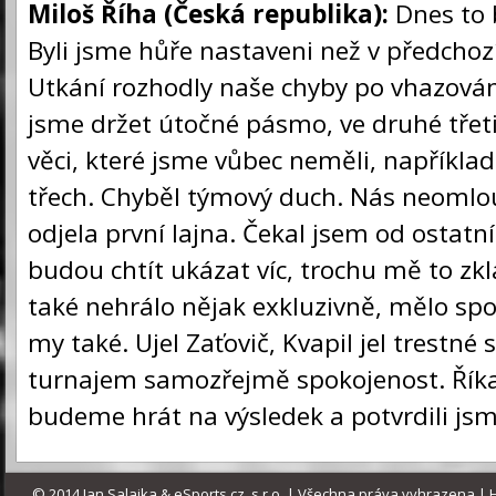
Miloš Říha (Česká republika):
Dnes to b
Byli jsme hůře nastaveni než v předchoz
Utkání rozhodly naše chyby po vhazován
jsme držet útočné pásmo, ve druhé třeti
věci, které jsme vůbec neměli, napříkla
třech. Chyběl týmový duch. Nás neomlou
odjela první lajna. Čekal jsem od ostatní
budou chtít ukázat víc, trochu mě to zk
také nehrálo nějak exkluzivně, mělo spo
my také. Ujel Zaťovič, Kvapil jel trestné st
turnajem samozřejmě spokojenost. Říkal
budeme hrát na výsledek a potvrdili jsm
© 2014 Jan Salajka &
eSports.cz
, s.r.o. | Všechna práva vyhrazena |