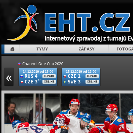
TÝMY
ZÁPASY
FOTOGA
Channel One Cup 2020
«
14.12.2019 od 13:00
15.12.2019 od 12:00
RUS
4
CZE
1
REPORT
REPORT
sn
CZE
3
SWE
3
ONLINE
ONLINE