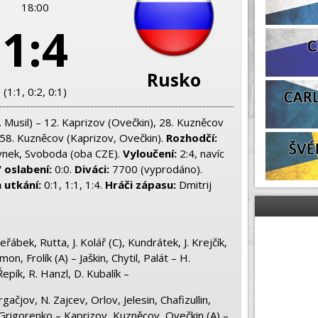
18:00
1:4
Rusko
(1:1, 0:2, 0:1)
. Musil) – 12. Kaprizov (Ovečkin), 28. Kuzněcov
 58. Kuzněcov (Kaprizov, Ovečkin).
Rozhodčí:
ynek, Svoboda (oba CZE).
Vyloučení:
2:4, navíc
 oslabení:
0:0.
Diváci:
7700 (vyprodáno).
 utkání:
0:1, 1:1, 1:4.
Hráči zápasu:
Dmitrij
ábek, Rutta, J. Kolář (C), Kundrátek, J. Krejčík,
on, Frolík (A) – Jaškin, Chytil, Palát – H.
epík, R. Hanzl, D. Kubalík –
ačjov, N. Zajcev, Orlov, Jelesin, Chafizullin,
, Grigorenko – Kaprizov, Kuzněcov, Ovečkin (A) –