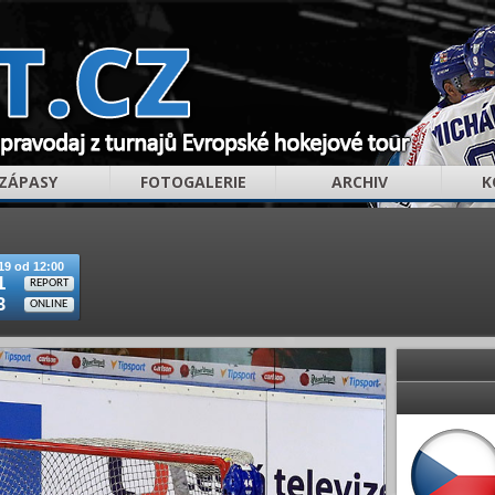
ZÁPASY
FOTOGALERIE
ARCHIV
K
19 od 12:00
1
REPORT
3
ONLINE