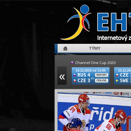
TÝMY
Channel One Cup 2020
«
14.12.2019 od 13:00
15.12.20
RUS
4
CZE
REPORT
sn
CZE
3
SWE
ONLINE