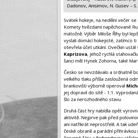
Dadonov, Anisimov, N. Gusev – S.
Svátek hokeje, na nedělní večer se c
Komety hvězdami napěchované Rusko
mátožně. Výběr Miloše Říhy byl lepš
vyslali domácí hokejisté, zatímco ti
otevřela účet utkání. Ovečkin ustá
Kaprizova
, jehož rychlá stahovač
šanci měl Hynek Zohorna, také Marti
Česko se nevzdávalo a srdnatně bojo
velkého tlaku přišla zasloužená od
brankovišti výborně operoval
Mich
jej dopravil do sítě - 1:1. Vyproda
šlo za nerozhodného stavu.
Druhá část hry nabídla opět vyrovna
aktivitě. Nejprve pak před polovinou
ani natřikrát neprostřelil. A tak ud
české obraně a parádní přihrávkou
červené čáry a forhendovou střelou