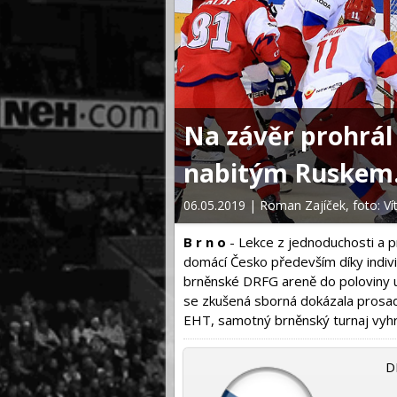
 s hvězdami
Na závěr prohrál
ráli Švédové
nabitým Ruskem. 
06.05.2019 | Roman Zajíček, foto: Ví
B r n o
- Lekce z jednoduchosti a pr
domácí Česko především díky indivi
brněnské DRFG areně do poloviny u
se zkušená sborná dokázala prosadit
EHT, samotný brněnský turnaj vyhrá
D