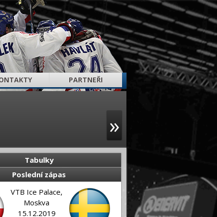
ONTAKTY
PARTNEŘI
»
Tabulky
Poslední zápas
VTB Ice Palace,
Moskva
15.12.2019