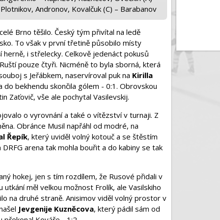
 Plotnikov, Andronov, Kovalčuk (C) – Barabanov
elé Brno těšilo. Český tým přivítal na ledě
. To však v první třetině působilo místy
í herně, i střelecky. Celkově jedenáct pokusů
 Ruští pouze čtyři. Nicméně to byla sborná, která
l souboj s Jeřábkem, naservíroval puk na
Kirilla
ka do bekhendu skončila gólem - 0:1. Obrovskou
n Zaťovič, vše ale pochytal Vasilevskij.
valo o vyrovnání a také o vítězství v turnaji. Z
měna. Obránce Musil napřáhl od modré, na
al Řepík
, který uviděl volný kotouč a se štěstím
ná DRFG arena tak mohla bouřit a do kabiny se tak
ný hokej, jen s tím rozdílem, že Rusové přidali v
 utkání měl velkou možnost Frolík, ale Vasilskiho
eřilo na druhé straně. Anisimov viděl volný prostor v
 našel
Jevgenije Kuzněcova
, který pádil sám od
 překonal Kováře - 1:2.