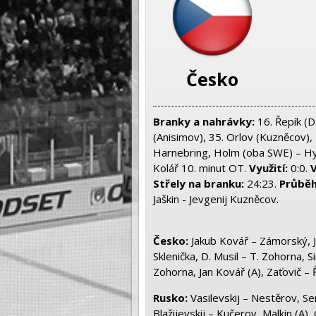
Česko
Branky a nahrávky:
16. Řepík (D
(Anisimov), 35. Orlov (Kuzněcov),
Harnebring, Holm (oba SWE) – H
Kolář 10. minut OT.
Využití:
0:0.
V
Střely na branku:
24:23.
Průběh
Jaškin - Jevgenij Kuzněcov.
Česko
:
Jakub Kovář – Zámorský, Jeř
Sklenička, D. Musil – T. Zohorna, Sim
Zohorna, Jan Kovář (A), Zaťovič – Ř
Rusko:
Vasilevskij – Nestěrov, Serg
Blažijevskij – Kučerov, Malkin (A)