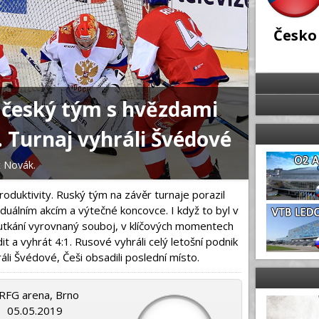
Česko
 český tým s hvězdami
Na záv
Turnaj vyhráli Švédové
nabit
t Novák.
06.05.2019 | 
oduktivity. Ruský tým na závěr turnaje porazil
duálním akcím a výtečné koncovce. I když to byl v
tkání vyrovnaný souboj, v klíčových momentech
 a vyhrát 4:1. Rusové vyhráli celý letošní podnik
li Švédové, Češi obsadili poslední místo.
RFG arena, Brno
05.05.2019